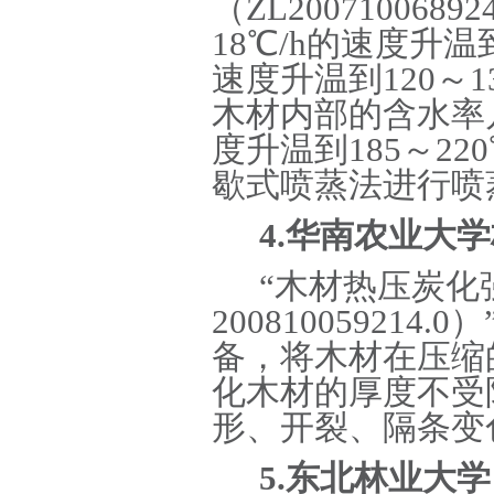
（ZL20071006
18℃/h的速度升温
速度升温到120～
木材内部的含水率几
度升温到185～2
歇式喷蒸法进行喷
4.华南农业大
“木材热压炭化
20081005921
备，将木材在压缩
化木材的厚度不受
形、开裂、隔条变
5.东北林业大学