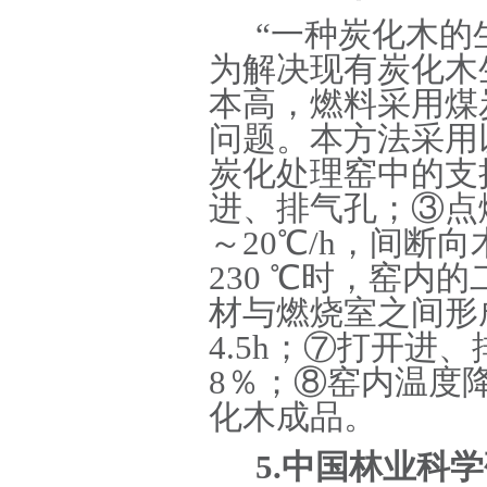
“一种炭化木的生产方
为解决现有炭化木
本高，燃料采用煤
问题。本方法采用
炭化处理窑中的支
进、排气孔；
③
点
～20℃/h，间断
230 ℃时，窑内
材与燃烧室之间形
4.5h；
⑦
打开进、
8％；
⑧
窑内温度
化木成品。
5.中国林业科