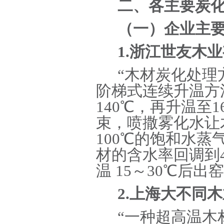
二、各主要炭
（一）企业主
1.浙江世友木
“木材炭化处理方法(
阶梯式连续升温方
140
℃
，再升温至
1
束，喷撒雾化水让
100
℃
的饱和水蒸
材的含水率回调到
温 15～30
℃
后出窑
2.上海大不同
“一种超高温木材炭