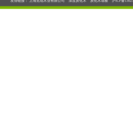
友情链接：
上海览现木业有限公司
深度炭化木
炭化木墙板
沪ICP备1302