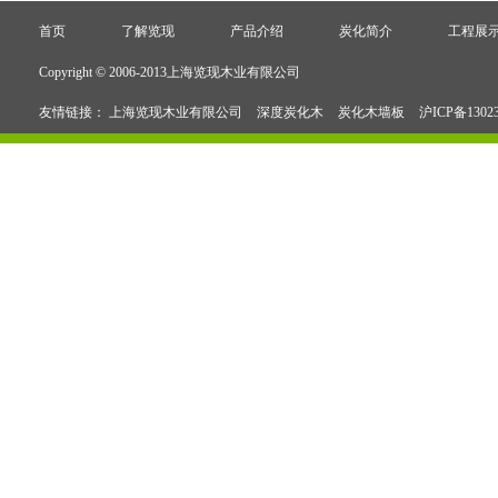
首页
了解览现
产品介绍
炭化简介
工程展
Copyright © 2006-2013上海览现木业有限公司
友情链接：
上海览现木业有限公司
深度炭化木
炭化木墙板
沪ICP备1302